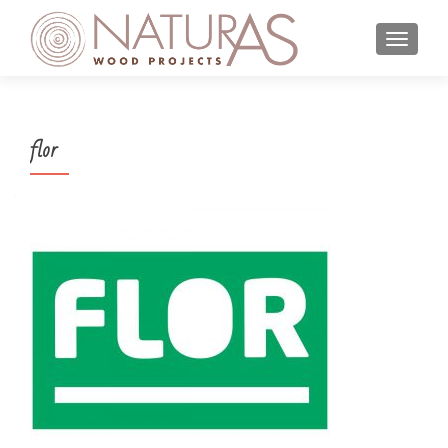
MOSTR
flor