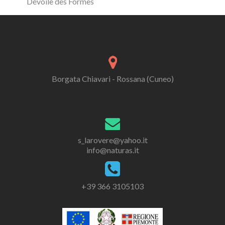
Dévoile des Formes
Borgata Chiavari - Rossana (Cuneo)
s_larovere@yahoo.it
info@naturas.it
+39 366 3105103