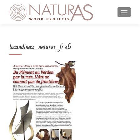
MOSTR
locandina2_naturas_fr 16