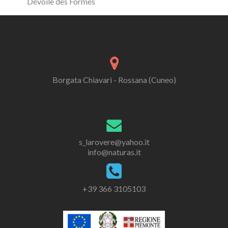
Dévoile des Formes
Borgata Chiavari - Rossana (Cuneo)
s_larovere@yahoo.it
info@naturas.it
+39 366 3105103